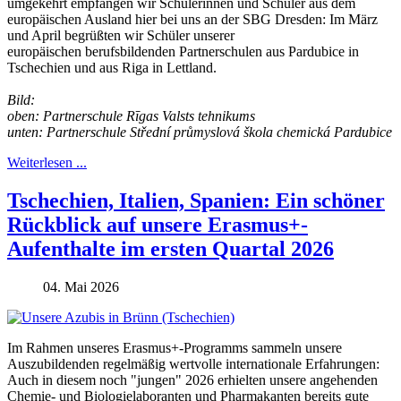
umgekehrt empfangen wir Schülerinnen und Schüler aus dem
europäischen Ausland hier bei uns an der SBG Dresden: Im März
und April begrüßten wir Schüler unserer
europäischen
berufsbildenden
Partnerschulen aus Pardubice in
Tschechien und aus Riga in Lettland.
Bild:
oben: Partnerschule Rīgas Valsts tehnikums
unten:
Partnerschule
Střední průmyslová škola chemická Pardubice
Weiterlesen ...
Tschechien, Italien, Spanien: Ein schöner
Rückblick auf unsere Erasmus+-
Aufenthalte im ersten Quartal 2026
04. Mai 2026
Im Rahmen unseres Erasmus+-Programms sammeln unsere
Auszubildenden regelmäßig wertvolle internationale Erfahrungen:
Auch in diesem noch "jungen" 2026 erhielten unsere angehenden
Chemie- und Biologielaboranten und Pharmakanten bereits gute