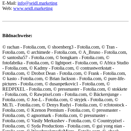
E-Mail:
info@seidl.marketing
Web:
www.seidl.marketing
Bildnachweise:
© rachan - Fotolia.com, © shoenberg3 - Fotolia.com, © Tran -
Fotolia.com, © archimede - Fotolia.com, © A_Bruno - Fotolia.com,
© santosha57 - Fotolia.com, © bongkarn - Fotolia.com, ©
fotofabrika - Fotolia.com, © lightpoet - Fotolia.com, © Africa Studio
- Fotolia.com, © Kadmy - Fotolia.com, © contrastwerkstatt -
Fotolia.com, © Drobot Dean - Fotolia.com, © Frank - Fotolia.com,
© kasto - Fotolia.com, © Brian Jackson - Fotolia.com, © pure-life-
pictures - Fotolia.com, © dusanpetkovic1 - Fotolia.com, ©
REDPIXEL - Fotolia.com, © pressmaster - Fotolia.com, © stokkete
- Fotolia.com, © Rawpixel.com - Fotolia.com, © Bäckersjunge -
Fotolia.com, © Joe-L - Fotolia.com, © stryjek - Fotolia.com, ©
Mi.Ti. - Fotolia.com, © Denys Rudyi - Fotolia.com, © rcfotostock -
Fotolia.com, © Kzenon Premium - Fotolia.com, © pressmaster -
Fotolia.com, © agnormark - Fotolia.com, © pressmaster -
Fotolia.com, © Vasily Merkushev - Fotolia.com, © Countrypixel -
Fotolia.com, © Syda Productions - Fotolia.com, © gui yong nian -