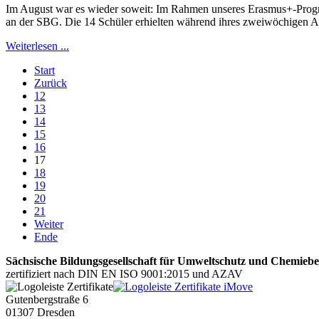
Im August war es wieder soweit: Im Rahmen unseres Erasmus+-Progra
an der SBG. Die 14 Schüler erhielten während ihres zweiwöchigen Auf
Weiterlesen ...
Start
Zurück
12
13
14
15
16
17
18
19
20
21
Weiter
Ende
Sächsische Bildungsgesellschaft für Umweltschutz und Chemie
zertifiziert nach DIN EN ISO 9001:2015 und AZAV
Gutenbergstraße 6
01307 Dresden