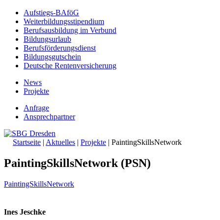
Aufstiegs-BAföG
Weiterbildungsstipendium
Berufsausbildung im Verbund
Bildungsurlaub
Berufsförderungsdienst
Bildungsgutschein
Deutsche Rentenversicherung
News
Projekte
Anfrage
Ansprechpartner
Startseite
|
Aktuelles
|
Projekte
|
PaintingSkillsNetwork
PaintingSkillsNetwork (PSN)
PaintingSkillsNetwork
Ines Jeschke