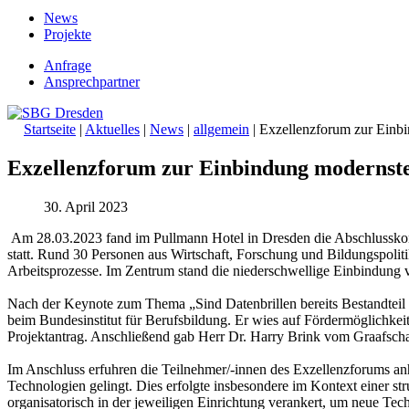
News
Projekte
Anfrage
Ansprechpartner
Startseite
|
Aktuelles
|
News
|
allgemein
|
Exzellenzforum zur Einbi
Exzellenzforum zur Einbindung modernster
30. April 2023
Am 28.03.2023 fand im Pullmann Hotel in Dresden die Abschlusskon
statt. Rund 30 Personen aus Wirtschaft, Forschung und Bildungspolit
Arbeitsprozesse. Im Zentrum stand die niederschwellige Einbindung v
Nach der Keynote zum Thema „Sind Datenbrillen bereits Bestandteil
beim Bundesinstitut für Berufsbildung. Er wies auf Fördermöglichkei
Projektantrag. Anschließend gab Herr Dr. Harry Brink vom Graafsch
Im Anschluss erfuhren die Teilnehmer/-innen des Exzellenzforums an
Technologien gelingt. Dies erfolgte insbesondere im Kontext einer st
organisatorisch in der jeweiligen Einrichtung verankert, um neue Te