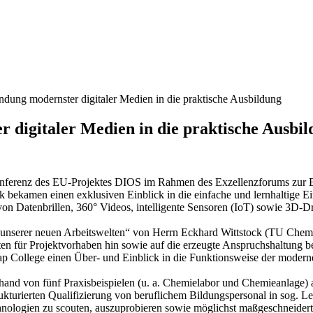
ndung modernster digitaler Medien in die praktische Ausbildung
 digitaler Medien in die praktische Ausbi
ferenz des EU-Projektes DIOS im Rahmen des Exzellenzforums zur Ein
ik bekamen einen exklusiven Einblick in die einfache und lernhaltige 
on Datenbrillen, 360° Videos, intelligente Sensoren (IoT) sowie 3D-D
 unserer neuen Arbeitswelten“ von Herrn Eckhard Wittstock (TU Chemni
ten für Projektvorhaben hin sowie auf die erzeugte Anspruchshaltung b
ap College einen Über- und Einblick in die Funktionsweise der modern
hand von fünf Praxisbeispielen (u. a. Chemielabor und Chemieanlage) 
rukturierten Qualifizierung von beruflichem Bildungspersonal in sog. 
chnologien zu scouten, auszuprobieren sowie möglichst maßgeschneidert