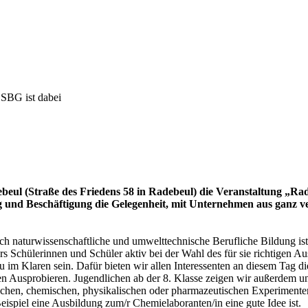
 SBG ist dabei
l (Straße des Friedens 58 in Radebeul) die Veranstaltung „Radebeu
ung und Beschäftigung die Gelegenheit, mit Unternehmen aus ganz
ch naturwissenschaftliche und umwelttechnische Berufliche Bildung is
 Schülerinnen und Schüler aktiv bei der Wahl des für sie richtigen Au
u im Klaren sein. Dafür bieten wir allen Interessenten an diesem Tag di
en Ausprobieren. Jugendlichen ab der 8. Klasse zeigen wir außerdem u
schen, chemischen, physikalischen oder pharmazeutischen Experimenten
eispiel eine Ausbildung zum/r Chemielaboranten/in eine gute Idee ist.