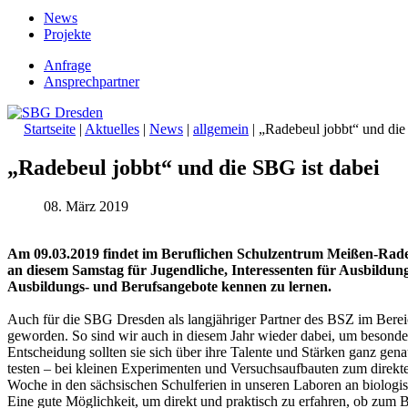
News
Projekte
Anfrage
Ansprechpartner
Startseite
|
Aktuelles
|
News
|
allgemein
|
„Radebeul jobbt“ und die
„Radebeul jobbt“ und die SBG ist dabei
08. März 2019
Am 09.03.2019 findet im Beruflichen Schulzentrum Meißen-Radebeu
an diesem Samstag für Jugendliche, Interessenten für Ausbild
Ausbildungs- und Berufsangebote kennen zu lernen.
Auch für die SBG Dresden als langjähriger Partner des BSZ im Berei
geworden. So sind wir auch in diesem Jahr wieder dabei, um besonders
Entscheidung sollten sie sich über ihre Talente und Stärken ganz gena
testen – bei kleinen Experimenten und Versuchsaufbauten zum direkt
Woche in den sächsischen Schulferien in unseren Laboren an biologi
Eine gute Möglichkeit, um direkt und praktisch zu erfahren, ob zum B