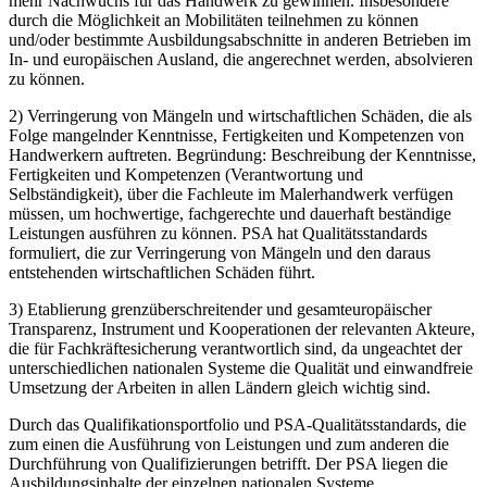
mehr Nachwuchs für das Handwerk zu gewinnen. Insbesondere
durch die Möglichkeit an Mobilitäten teilnehmen zu können
und/oder bestimmte Ausbildungsabschnitte in anderen Betrieben im
In- und europäischen Ausland, die angerechnet werden, absolvieren
zu können.
2) Verringerung von Mängeln und wirtschaftlichen Schäden, die als
Folge mangelnder Kenntnisse, Fertigkeiten und Kompetenzen von
Handwerkern auftreten. Begründung: Beschreibung der Kenntnisse,
Fertigkeiten und Kompetenzen (Verantwortung und
Selbständigkeit), über die Fachleute im Malerhandwerk verfügen
müssen, um hochwertige, fachgerechte und dauerhaft beständige
Leistungen ausführen zu können. PSA hat Qualitätsstandards
formuliert, die zur Verringerung von Mängeln und den daraus
entstehenden wirtschaftlichen Schäden führt.
3) Etablierung grenzüberschreitender und gesamteuropäischer
Transparenz, Instrument und Kooperationen der relevanten Akteure,
die für Fachkräftesicherung verantwortlich sind, da ungeachtet der
unterschiedlichen nationalen Systeme die Qualität und einwandfreie
Umsetzung der Arbeiten in allen Ländern gleich wichtig sind.
Durch das Qualifikationsportfolio und PSA-Qualitätsstandards, die
zum einen die Ausführung von Leistungen und zum anderen die
Durchführung von Qualifizierungen betrifft. Der PSA liegen die
Ausbildungsinhalte der einzelnen nationalen Systeme