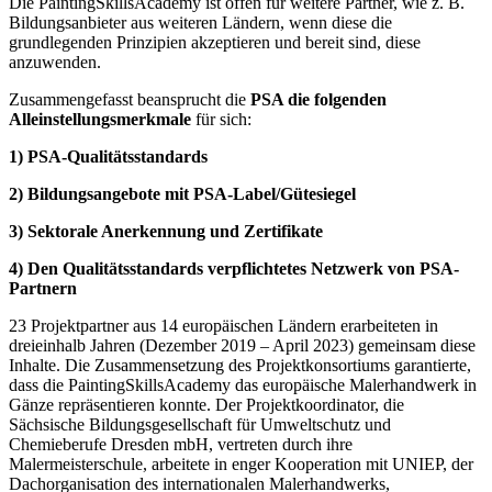
Die PaintingSkillsAcademy ist offen für weitere Partner, wie z. B.
Bildungsanbieter aus weiteren Ländern, wenn diese die
grundlegenden Prinzipien akzeptieren und bereit sind, diese
anzuwenden.
Zusammengefasst beansprucht die
PSA die folgenden
Alleinstellungsmerkmale
für sich:
1) PSA-Qualitätsstandards
2) Bildungsangebote mit PSA-Label/Gütesiegel
3) Sektorale Anerkennung und Zertifikate
4) Den Qualitätsstandards verpflichtetes Netzwerk von PSA-
Partnern
23 Projektpartner aus 14 europäischen Ländern erarbeiteten in
dreieinhalb Jahren (Dezember 2019 – April 2023) gemeinsam diese
Inhalte. Die Zusammensetzung des Projektkonsortiums garantierte,
dass die PaintingSkillsAcademy das europäische Malerhandwerk in
Gänze repräsentieren konnte. Der Projektkoordinator, die
Sächsische Bildungsgesellschaft für Umweltschutz und
Chemieberufe Dresden mbH, vertreten durch ihre
Malermeisterschule, arbeitete in enger Kooperation mit UNIEP, der
Dachorganisation des internationalen Malerhandwerks,