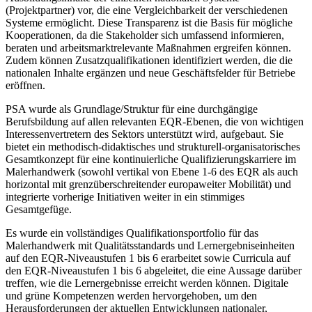
(Projektpartner) vor, die eine Vergleichbarkeit der verschiedenen
Systeme ermöglicht. Diese Transparenz ist die Basis für mögliche
Kooperationen, da die Stakeholder sich umfassend informieren,
beraten und arbeitsmarktrelevante Maßnahmen ergreifen können.
Zudem können Zusatzqualifikationen identifiziert werden, die die
nationalen Inhalte ergänzen und neue Geschäftsfelder für Betriebe
eröffnen.
PSA wurde als Grundlage/Struktur für eine durchgängige
Berufsbildung auf allen relevanten EQR-Ebenen, die von wichtigen
Interessenvertretern des Sektors unterstützt wird, aufgebaut. Sie
bietet ein methodisch-didaktisches und strukturell-organisatorisches
Gesamtkonzept für eine kontinuierliche Qualifizierungskarriere im
Malerhandwerk (sowohl vertikal von Ebene 1-6 des EQR als auch
horizontal mit grenzüberschreitender europaweiter Mobilität) und
integrierte vorherige Initiativen weiter in ein stimmiges
Gesamtgefüge.
Es wurde ein vollständiges Qualifikationsportfolio für das
Malerhandwerk mit Qualitätsstandards und Lernergebniseinheiten
auf den EQR-Niveaustufen 1 bis 6 erarbeitet sowie Curricula auf
den EQR-Niveaustufen 1 bis 6 abgeleitet, die eine Aussage darüber
treffen, wie die Lernergebnisse erreicht werden können. Digitale
und grüne Kompetenzen werden hervorgehoben, um den
Herausforderungen der aktuellen Entwicklungen nationaler,